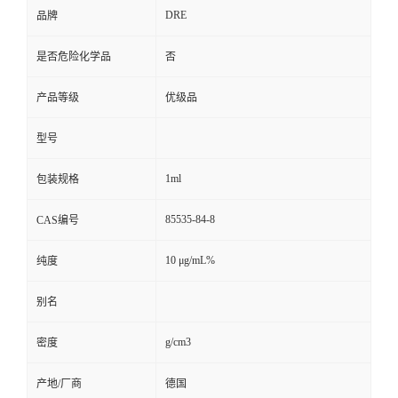
DRE
品牌
是否危险化学品
否
产品等级
优级品
型号
1ml
包装规格
85535-84-8
CAS编号
10 μg/mL%
纯度
别名
g/cm3
密度
产地/厂商
德国