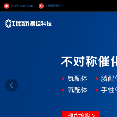
yhx@titansci.com
18616708014